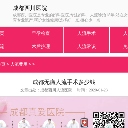
成都西川医院
成都西川医院是专业的妇科医院,专注妇科、人流诊治18年;站在
育专业流产.呵护女性健康!选择好一点,担心少一点
页
早孕检查
人流手术
人
流
术后护理
人流常识
免
主页
>
人流费用
> >
成都无痛人流手术多少钱
文章出处：成都西川人流医院 时间：2020-01-23