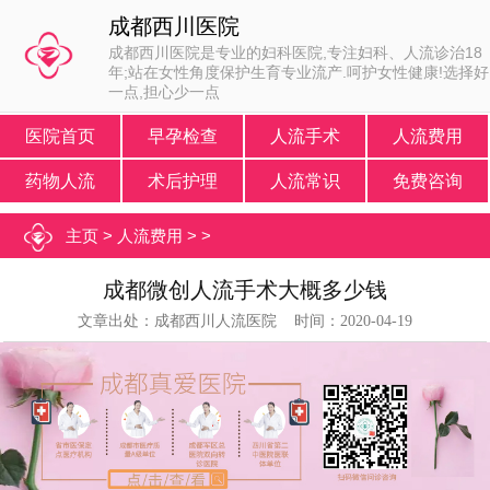
成都西川医院
成都西川医院是专业的妇科医院,专注妇科、人流诊治18
年;站在女性角度保护生育专业流产.呵护女性健康!选择好
一点,担心少一点
医院首页
早孕检查
人流手术
人流费用
药物人流
术后护理
人流常识
免费咨询
主页
>
人流费用
> >
成都微创人流手术大概多少钱
文章出处：成都西川人流医院 时间：2020-04-19