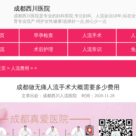
成都西川医院
成都西川医院是专业的妇科医院,专注妇科、人流诊治18年;站在
育专业流产.呵护女性健康!选择好一点,担心少一点
页
早孕检查
人流手术
人
流
术后护理
人流常识
免
主页
>
人流费用
> >
成都做无痛人流手术大概需要多少费用
文章出处：成都西川人流医院 时间：2020-11-28