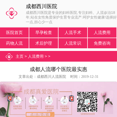
成都西川医院
成都西川医院是专业的妇科医院,专注妇科、人流诊治18
年;站在女性角度保护生育专业流产.呵护女性健康!选择好
一点,担心少一点
医院首页
早孕检查
人流手术
人流费用
药物人流
术后护理
人流常识
免费咨询
主页
>
人流费用
> >
成都人流哪个医院最实惠
文章出处：成都西川人流医院 时间：2019-12-31