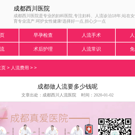
成都西川医院
成都西川医院是专业的妇科医院,专注妇科、人流诊治18年;站在
育专业流产.呵护女性健康!选择好一点,担心少一点
页
早孕检查
人流手术
人
流
术后护理
人流常识
免
主页
>
人流费用
> >
成都做人流要多少钱呢
文章出处：成都西川人流医院 时间：2020-01-02